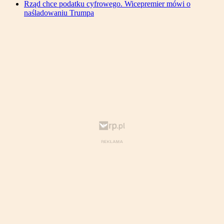
Rząd chce podatku cyfrowego. Wicepremier mówi o
naśladowaniu Trumpa