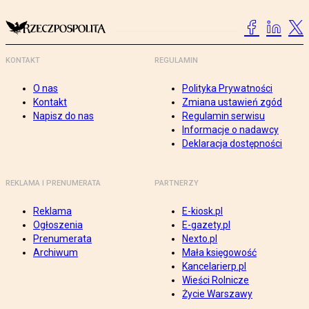
KONTAKT
REGULAMIN
O nas
Polityka Prywatności
Kontakt
Zmiana ustawień zgód
Napisz do nas
Regulamin serwisu
Informacje o nadawcy
Deklaracja dostępności
REKLAMA I PRENUMERATA
PARTNERZY
Reklama
E-kiosk.pl
Ogłoszenia
E-gazety.pl
Prenumerata
Nexto.pl
Archiwum
Mała księgowość
Kancelarierp.pl
Wieści Rolnicze
Życie Warszawy