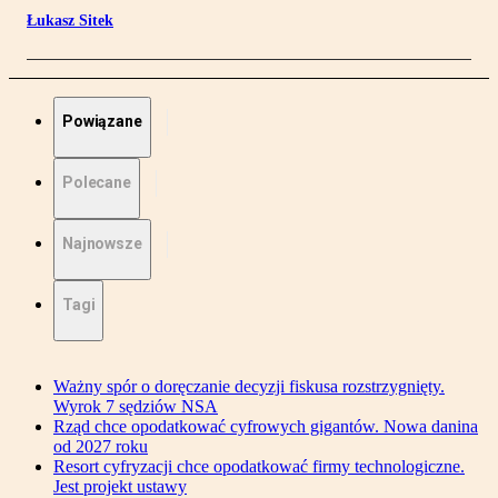
Łukasz Sitek
Powiązane
Polecane
Najnowsze
Tagi
Ważny spór o doręczanie decyzji fiskusa rozstrzygnięty.
Wyrok 7 sędziów NSA
Rząd chce opodatkować cyfrowych gigantów. Nowa danina
od 2027 roku
Resort cyfryzacji chce opodatkować firmy technologiczne.
Jest projekt ustawy