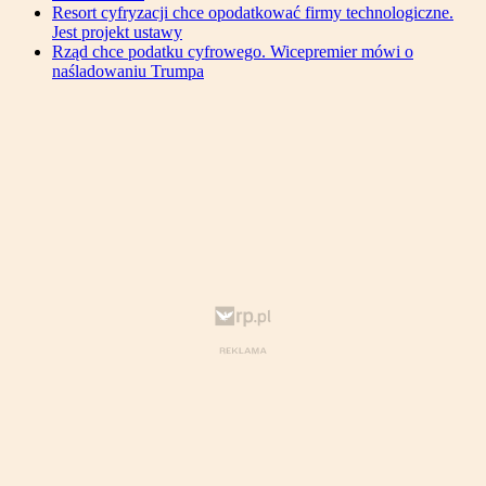
Resort cyfryzacji chce opodatkować firmy technologiczne.
Jest projekt ustawy
Rząd chce podatku cyfrowego. Wicepremier mówi o
naśladowaniu Trumpa