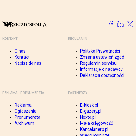
KONTAKT
REGULAMIN
O nas
Polityka Prywatności
Kontakt
Zmiana ustawień zgód
Napisz do nas
Regulamin serwisu
Informacje o nadawcy
Deklaracja dostępności
REKLAMA I PRENUMERATA
PARTNERZY
Reklama
E-kiosk.pl
Ogłoszenia
E-gazety.pl
Prenumerata
Nexto.pl
Archiwum
Mała księgowość
Kancelarierp.pl
Wieści Rolnicze