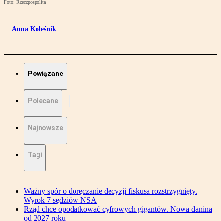
Foto: Rzeczpospolita
Anna Koleśnik
Powiązane
Polecane
Najnowsze
Tagi
Ważny spór o doręczanie decyzji fiskusa rozstrzygnięty.
Wyrok 7 sędziów NSA
Rząd chce opodatkować cyfrowych gigantów. Nowa danina
od 2027 roku