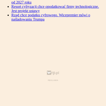
od 2027 roku
Resort cyfryzacji chce opodatkować firmy technologiczne.
Jest projekt ustawy
Rząd chce podatku cyfrowego. Wicepremier mówi o
naśladowaniu Trumpa