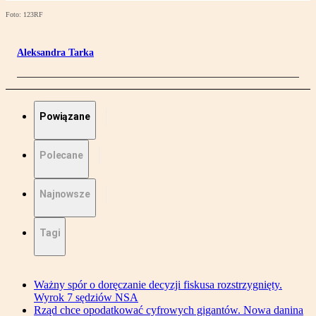
Foto: 123RF
Aleksandra Tarka
Powiązane
Polecane
Najnowsze
Tagi
Ważny spór o doręczanie decyzji fiskusa rozstrzygnięty.
Wyrok 7 sędziów NSA
Rząd chce opodatkować cyfrowych gigantów. Nowa danina