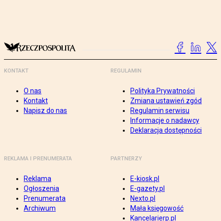
KONTAKT
REGULAMIN
O nas
Polityka Prywatności
Kontakt
Zmiana ustawień zgód
Napisz do nas
Regulamin serwisu
Informacje o nadawcy
Deklaracja dostępności
REKLAMA I PRENUMERATA
PARTNERZY
Reklama
E-kiosk.pl
Ogłoszenia
E-gazety.pl
Prenumerata
Nexto.pl
Archiwum
Mała księgowość
Kancelarierp.pl