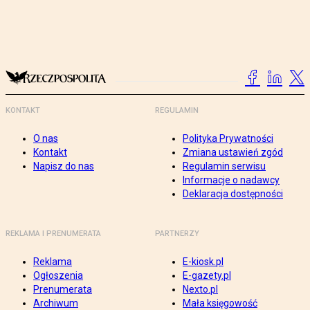
KONTAKT
REGULAMIN
O nas
Polityka Prywatności
Kontakt
Zmiana ustawień zgód
Napisz do nas
Regulamin serwisu
Informacje o nadawcy
Deklaracja dostępności
REKLAMA I PRENUMERATA
PARTNERZY
Reklama
E-kiosk.pl
Ogłoszenia
E-gazety.pl
Prenumerata
Nexto.pl
Archiwum
Mała księgowość