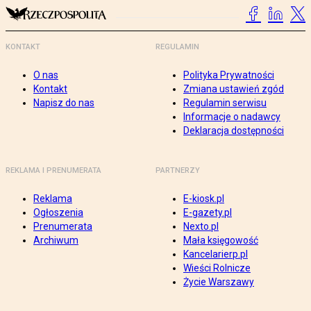
KONTAKT
REGULAMIN
O nas
Polityka Prywatności
Kontakt
Zmiana ustawień zgód
Napisz do nas
Regulamin serwisu
Informacje o nadawcy
Deklaracja dostępności
REKLAMA I PRENUMERATA
PARTNERZY
Reklama
E-kiosk.pl
Ogłoszenia
E-gazety.pl
Prenumerata
Nexto.pl
Archiwum
Mała księgowość
Kancelarierp.pl
Wieści Rolnicze
Życie Warszawy