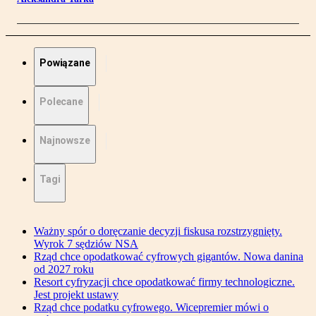
Powiązane
Polecane
Najnowsze
Tagi
Ważny spór o doręczanie decyzji fiskusa rozstrzygnięty.
Wyrok 7 sędziów NSA
Rząd chce opodatkować cyfrowych gigantów. Nowa danina
od 2027 roku
Resort cyfryzacji chce opodatkować firmy technologiczne.
Jest projekt ustawy
Rząd chce podatku cyfrowego. Wicepremier mówi o