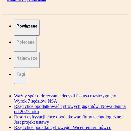
Powiązane
Polecane
Najnowsze
Tagi
Ważny spór o doręczanie decyzji fiskusa rozstrzygnięty.
Wyrok 7 sędziów NSA
Rząd chce opodatkować cyfrowych gigantów. Nowa danina
od 2027 roku
Resort cyfryzacji chce opodatkować firmy technologiczne.
Jest projekt ustawy
Rząd chce podatku cyfrowego. Wicepremier mówi o