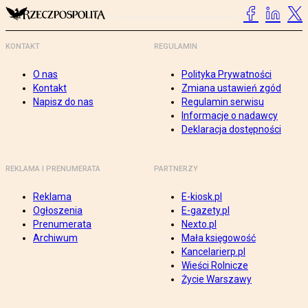
KONTAKT
REGULAMIN
O nas
Polityka Prywatności
Kontakt
Zmiana ustawień zgód
Napisz do nas
Regulamin serwisu
Informacje o nadawcy
Deklaracja dostępności
REKLAMA I PRENUMERATA
PARTNERZY
Reklama
E-kiosk.pl
Ogłoszenia
E-gazety.pl
Prenumerata
Nexto.pl
Archiwum
Mała księgowość
Kancelarierp.pl
Wieści Rolnicze
Życie Warszawy