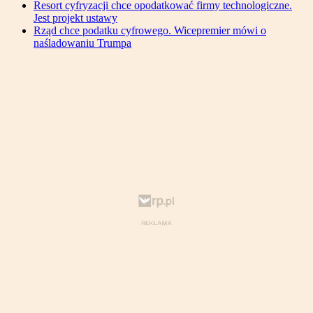
Resort cyfryzacji chce opodatkować firmy technologiczne.
Jest projekt ustawy
Rząd chce podatku cyfrowego. Wicepremier mówi o
naśladowaniu Trumpa