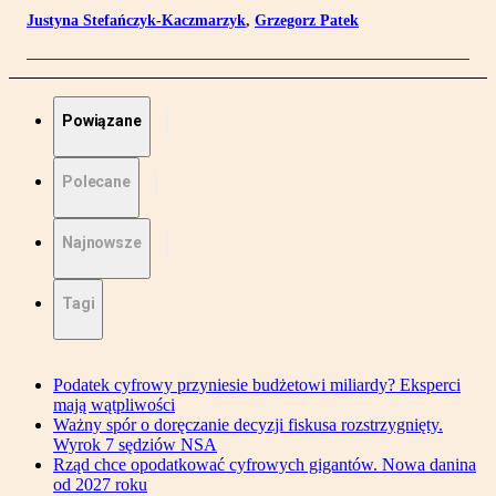
Justyna Stefańczyk-Kaczmarzyk
,
Grzegorz Patek
Powiązane
Polecane
Najnowsze
Tagi
Podatek cyfrowy przyniesie budżetowi miliardy? Eksperci
mają wątpliwości
Ważny spór o doręczanie decyzji fiskusa rozstrzygnięty.
Wyrok 7 sędziów NSA
Rząd chce opodatkować cyfrowych gigantów. Nowa danina
od 2027 roku