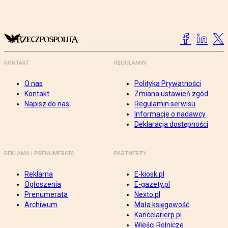
KONTAKT
REGULAMIN
O nas
Polityka Prywatności
Kontakt
Zmiana ustawień zgód
Napisz do nas
Regulamin serwisu
Informacje o nadawcy
Deklaracja dostępności
REKLAMA I PRENUMERATA
PARTNERZY
Reklama
E-kiosk.pl
Ogłoszenia
E-gazety.pl
Prenumerata
Nexto.pl
Archiwum
Mała księgowość
Kancelarierp.pl
Wieści Rolnicze