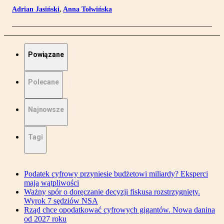
Adrian Jasiński
,
Anna Tołwińska
Powiązane
Polecane
Najnowsze
Tagi
Podatek cyfrowy przyniesie budżetowi miliardy? Eksperci
mają wątpliwości
Ważny spór o doręczanie decyzji fiskusa rozstrzygnięty.
Wyrok 7 sędziów NSA
Rząd chce opodatkować cyfrowych gigantów. Nowa danina
od 2027 roku