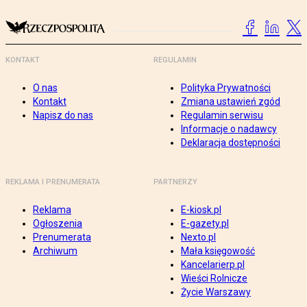
KONTAKT
REGULAMIN
O nas
Polityka Prywatności
Kontakt
Zmiana ustawień zgód
Napisz do nas
Regulamin serwisu
Informacje o nadawcy
Deklaracja dostępności
REKLAMA I PRENUMERATA
PARTNERZY
Reklama
E-kiosk.pl
Ogłoszenia
E-gazety.pl
Prenumerata
Nexto.pl
Archiwum
Mała księgowość
Kancelarierp.pl
Wieści Rolnicze
Życie Warszawy