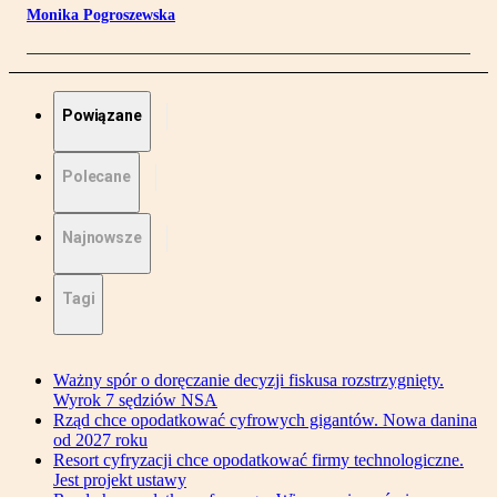
Monika Pogroszewska
Powiązane
Polecane
Najnowsze
Tagi
Ważny spór o doręczanie decyzji fiskusa rozstrzygnięty.
Wyrok 7 sędziów NSA
Rząd chce opodatkować cyfrowych gigantów. Nowa danina
od 2027 roku
Resort cyfryzacji chce opodatkować firmy technologiczne.
Jest projekt ustawy