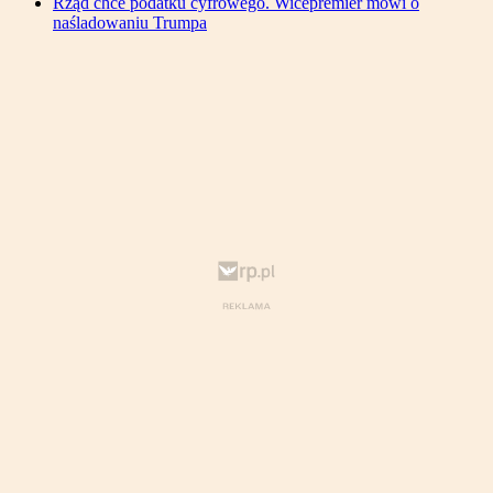
Rząd chce podatku cyfrowego. Wicepremier mówi o
naśladowaniu Trumpa