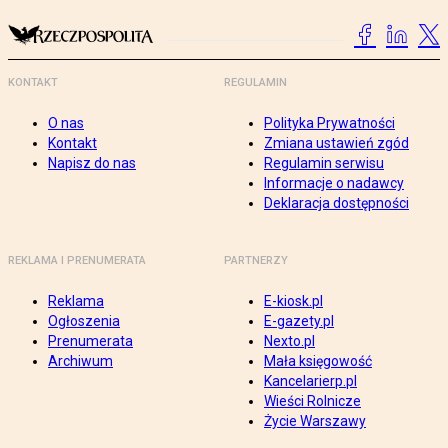
KONTAKT
REGULAMIN
O nas
Polityka Prywatności
Kontakt
Zmiana ustawień zgód
Napisz do nas
Regulamin serwisu
Informacje o nadawcy
Deklaracja dostępności
REKLAMA I PRENUMERATA
PARTNERZY
Reklama
E-kiosk.pl
Ogłoszenia
E-gazety.pl
Prenumerata
Nexto.pl
Archiwum
Mała księgowość
Kancelarierp.pl
Wieści Rolnicze
Życie Warszawy