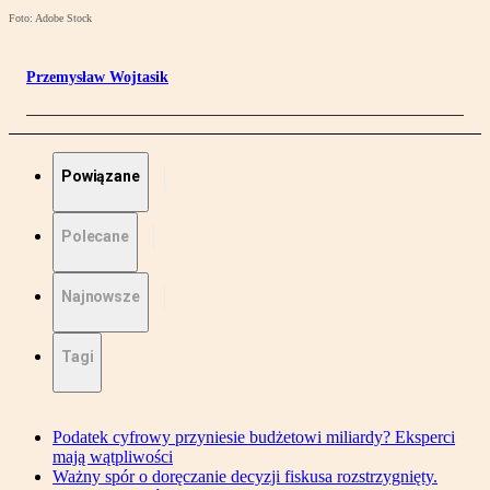
Foto: Adobe Stock
Przemysław Wojtasik
Powiązane
Polecane
Najnowsze
Tagi
Podatek cyfrowy przyniesie budżetowi miliardy? Eksperci
mają wątpliwości
Ważny spór o doręczanie decyzji fiskusa rozstrzygnięty.