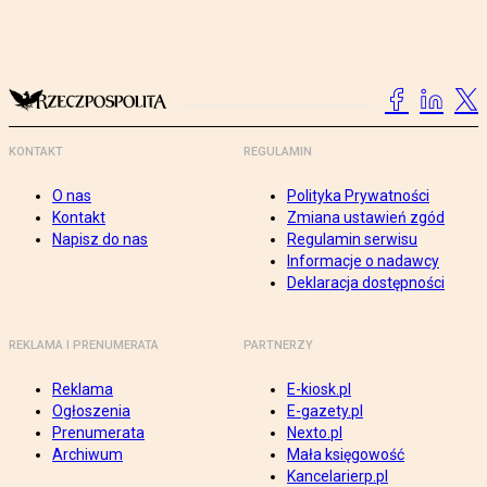
KONTAKT
REGULAMIN
O nas
Polityka Prywatności
Kontakt
Zmiana ustawień zgód
Napisz do nas
Regulamin serwisu
Informacje o nadawcy
Deklaracja dostępności
REKLAMA I PRENUMERATA
PARTNERZY
Reklama
E-kiosk.pl
Ogłoszenia
E-gazety.pl
Prenumerata
Nexto.pl
Archiwum
Mała księgowość
Kancelarierp.pl