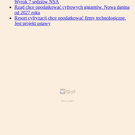
Wyrok 7 sędziów NSA
Rząd chce opodatkować cyfrowych gigantów. Nowa danina
od 2027 roku
Resort cyfryzacji chce opodatkować firmy technologiczne.
Jest projekt ustawy