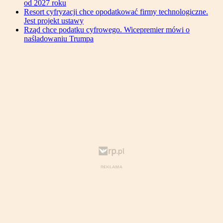
od 2027 roku
Resort cyfryzacji chce opodatkować firmy technologiczne.
Jest projekt ustawy
Rząd chce podatku cyfrowego. Wicepremier mówi o
naśladowaniu Trumpa