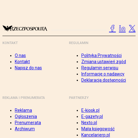
KONTAKT
REGULAMIN
O nas
Polityka Prywatności
Kontakt
Zmiana ustawień zgód
Napisz do nas
Regulamin serwisu
Informacje o nadawcy
Deklaracja dostępności
REKLAMA I PRENUMERATA
PARTNERZY
Reklama
E-kiosk.pl
Ogłoszenia
E-gazety.pl
Prenumerata
Nexto.pl
Archiwum
Mała księgowość
Kancelarierp.pl