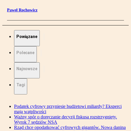
Paweł Rochowicz
Powiązane
Polecane
Najnowsze
Tagi
Podatek cyfrowy przyniesie budżetowi miliardy? Eksperci
mają wątpliwości
Ważny spór o doręczanie decyzji fiskusa rozstrzygnięty.
Wyrok 7 sędziów NSA
Rząd chce opodatkować cyfrowych gigantów. Nowa danina