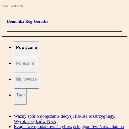
Foto: Fotolia.com
Dominika Róg-Górecka
Powiązane
Polecane
Najnowsze
Tagi
Ważny spór o doręczanie decyzji fiskusa rozstrzygnięty.
Wyrok 7 sędziów NSA
Rząd chce opodatkować cyfrowych gigantów. Nowa danina