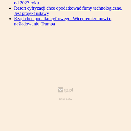
od 2027 roku
Resort cyfryzacji chce opodatkować firmy technologiczne.
Jest projekt ustawy
Rząd chce podatku cyfrowego. Wicepremier mówi o
naśladowaniu Trumpa