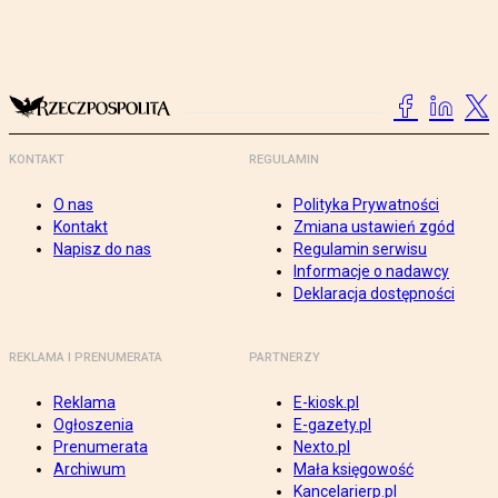
KONTAKT
REGULAMIN
O nas
Polityka Prywatności
Kontakt
Zmiana ustawień zgód
Napisz do nas
Regulamin serwisu
Informacje o nadawcy
Deklaracja dostępności
REKLAMA I PRENUMERATA
PARTNERZY
Reklama
E-kiosk.pl
Ogłoszenia
E-gazety.pl
Prenumerata
Nexto.pl
Archiwum
Mała księgowość
Kancelarierp.pl