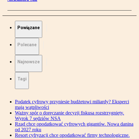
Powiązane
Polecane
Najnowsze
Tagi
Podatek cyfrowy przyniesie budżetowi miliardy? Eksperci
mają wątpliwości
Ważny spór o doręczanie decyzji fiskusa rozstrzygnięty.
Wyrok 7 sędziów NSA
Rząd chce opodatkować cyfrowych gigantów. Nowa danina
od 2027 roku
Resort cyfryzacji chce opodatkować firmy technologiczne.