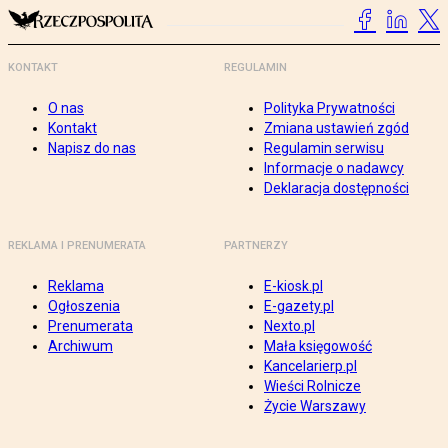
KONTAKT
REGULAMIN
O nas
Polityka Prywatności
Kontakt
Zmiana ustawień zgód
Napisz do nas
Regulamin serwisu
Informacje o nadawcy
Deklaracja dostępności
REKLAMA I PRENUMERATA
PARTNERZY
Reklama
E-kiosk.pl
Ogłoszenia
E-gazety.pl
Prenumerata
Nexto.pl
Archiwum
Mała księgowość
Kancelarierp.pl
Wieści Rolnicze
Życie Warszawy