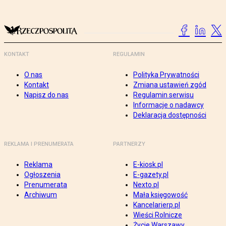
KONTAKT
REGULAMIN
O nas
Polityka Prywatności
Kontakt
Zmiana ustawień zgód
Napisz do nas
Regulamin serwisu
Informacje o nadawcy
Deklaracja dostępności
REKLAMA I PRENUMERATA
PARTNERZY
Reklama
E-kiosk.pl
Ogłoszenia
E-gazety.pl
Prenumerata
Nexto.pl
Archiwum
Mała księgowość
Kancelarierp.pl
Wieści Rolnicze
Życie Warszawy