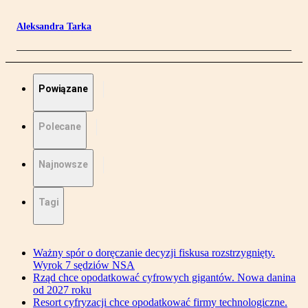
Aleksandra Tarka
Powiązane
Polecane
Najnowsze
Tagi
Ważny spór o doręczanie decyzji fiskusa rozstrzygnięty.
Wyrok 7 sędziów NSA
Rząd chce opodatkować cyfrowych gigantów. Nowa danina
od 2027 roku
Resort cyfryzacji chce opodatkować firmy technologiczne.