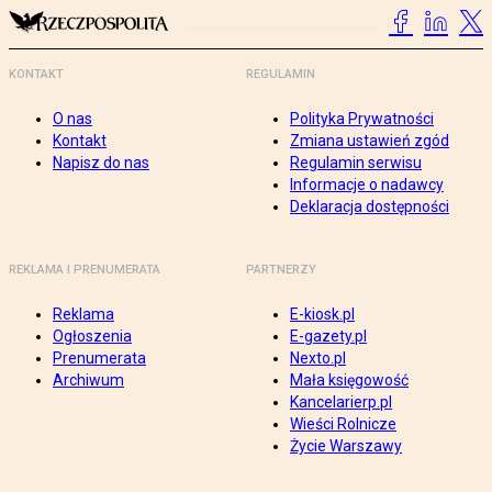
KONTAKT
REGULAMIN
O nas
Polityka Prywatności
Kontakt
Zmiana ustawień zgód
Napisz do nas
Regulamin serwisu
Informacje o nadawcy
Deklaracja dostępności
REKLAMA I PRENUMERATA
PARTNERZY
Reklama
E-kiosk.pl
Ogłoszenia
E-gazety.pl
Prenumerata
Nexto.pl
Archiwum
Mała księgowość
Kancelarierp.pl
Wieści Rolnicze
Życie Warszawy