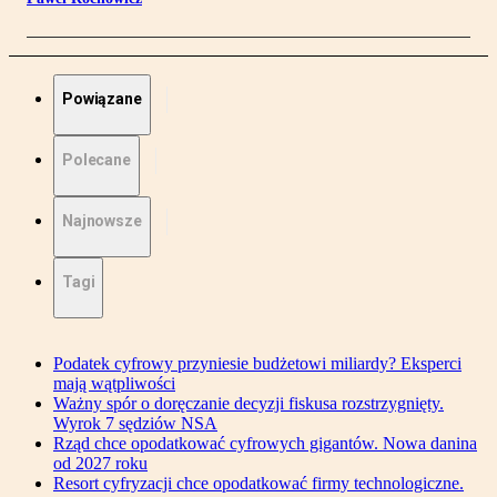
Powiązane
Polecane
Najnowsze
Tagi
Podatek cyfrowy przyniesie budżetowi miliardy? Eksperci
mają wątpliwości
Ważny spór o doręczanie decyzji fiskusa rozstrzygnięty.
Wyrok 7 sędziów NSA
Rząd chce opodatkować cyfrowych gigantów. Nowa danina
od 2027 roku
Resort cyfryzacji chce opodatkować firmy technologiczne.