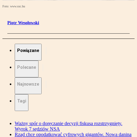
Foto: www.sxc.hu
Piotr Wesołowski
Powiązane
Polecane
Najnowsze
Tagi
Ważny spór o doręczanie decyzji fiskusa rozstrzygnięty.
Wyrok 7 sędziów NSA
Rząd chce opodatkować cyfrowych gigantów. Nowa danina