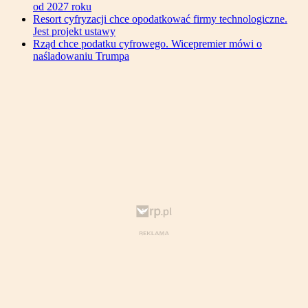
od 2027 roku
Resort cyfryzacji chce opodatkować firmy technologiczne.
Jest projekt ustawy
Rząd chce podatku cyfrowego. Wicepremier mówi o
naśladowaniu Trumpa