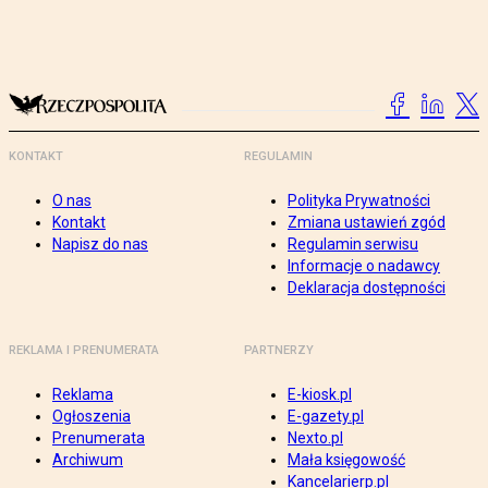
KONTAKT
REGULAMIN
O nas
Polityka Prywatności
Kontakt
Zmiana ustawień zgód
Napisz do nas
Regulamin serwisu
Informacje o nadawcy
Deklaracja dostępności
REKLAMA I PRENUMERATA
PARTNERZY
Reklama
E-kiosk.pl
Ogłoszenia
E-gazety.pl
Prenumerata
Nexto.pl
Archiwum
Mała księgowość
Kancelarierp.pl