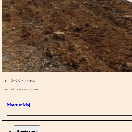
fot. EPKR Spotters
Foto: Foto: materiały prasowe
Mateusz Maj
Powiązane