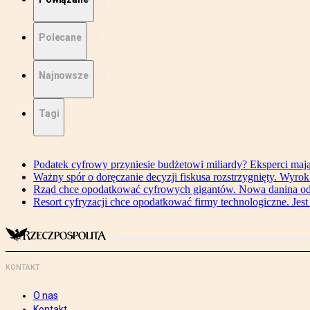
Polecane
Najnowsze
Tagi
Podatek cyfrowy przyniesie budżetowi miliardy? Eksperci maj
Ważny spór o doręczanie decyzji fiskusa rozstrzygnięty. Wyr
Rząd chce opodatkować cyfrowych gigantów. Nowa danina od
Resort cyfryzacji chce opodatkować firmy technologiczne. Jest
KONTAKT
O nas
Kontakt