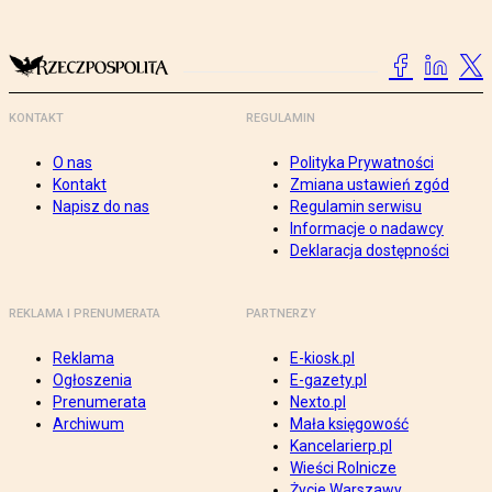
KONTAKT
REGULAMIN
O nas
Polityka Prywatności
Kontakt
Zmiana ustawień zgód
Napisz do nas
Regulamin serwisu
Informacje o nadawcy
Deklaracja dostępności
REKLAMA I PRENUMERATA
PARTNERZY
Reklama
E-kiosk.pl
Ogłoszenia
E-gazety.pl
Prenumerata
Nexto.pl
Archiwum
Mała księgowość
Kancelarierp.pl
Wieści Rolnicze
Życie Warszawy