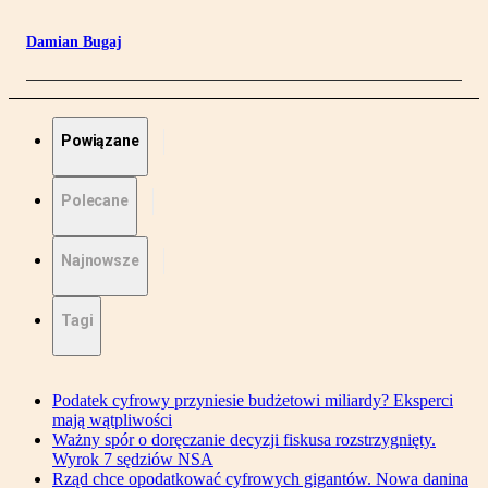
Damian Bugaj
Powiązane
Polecane
Najnowsze
Tagi
Podatek cyfrowy przyniesie budżetowi miliardy? Eksperci
mają wątpliwości
Ważny spór o doręczanie decyzji fiskusa rozstrzygnięty.
Wyrok 7 sędziów NSA
Rząd chce opodatkować cyfrowych gigantów. Nowa danina