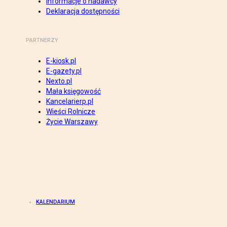
Informacje o nadawcy
Deklaracja dostępności
PARTNERZY
E-kiosk.pl
E-gazety.pl
Nexto.pl
Mała księgowość
Kancelarierp.pl
Wieści Rolnicze
Życie Warszawy
KALENDARIUM