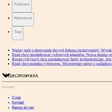
Polecane
Najnowsze
Tagi
Ważny spór o doręczanie decyzji fiskusa rozstrzygnięty. Wyr
Rząd chce opodatkować cyfrowych gigantów. Nowa danina od
Resort cyfryzacji chce opodatkować firmy technologiczne. Jest
Rząd chce podatku cyfrowego. Wicepremier mówi o naśladow
KONTAKT
O nas
Kontakt
Napisz do nas