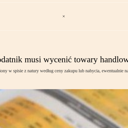
atnik musi wycenić towary handlowe 
y w spisie z natury według ceny zakupu lub nabycia, ewentualnie na p