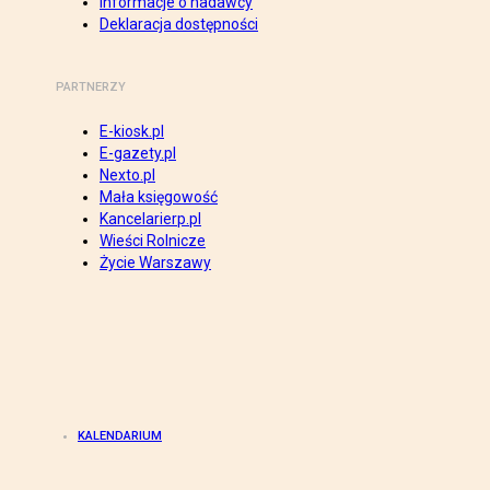
Informacje o nadawcy
Deklaracja dostępności
PARTNERZY
E-kiosk.pl
E-gazety.pl
Nexto.pl
Mała księgowość
Kancelarierp.pl
Wieści Rolnicze
Życie Warszawy
KALENDARIUM