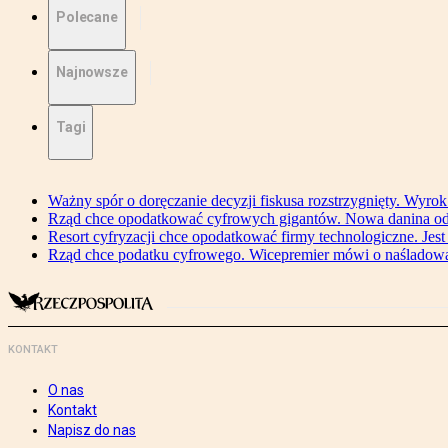
Polecane
Najnowsze
Tagi
Ważny spór o doręczanie decyzji fiskusa rozstrzygnięty. Wyr
Rząd chce opodatkować cyfrowych gigantów. Nowa danina od
Resort cyfryzacji chce opodatkować firmy technologiczne. Jest
Rząd chce podatku cyfrowego. Wicepremier mówi o naśladow
KONTAKT
O nas
Kontakt
Napisz do nas