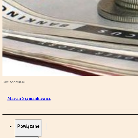
Foto: www.sxc.hu
Marcin Szymankiewicz
Powiązane