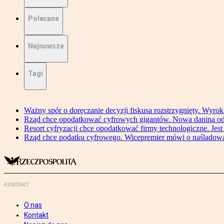
Polecane
Najnowsze
Tagi
Ważny spór o doręczanie decyzji fiskusa rozstrzygnięty. Wyr
Rząd chce opodatkować cyfrowych gigantów. Nowa danina od
Resort cyfryzacji chce opodatkować firmy technologiczne. Jest
Rząd chce podatku cyfrowego. Wicepremier mówi o naśladow
KONTAKT
O nas
Kontakt