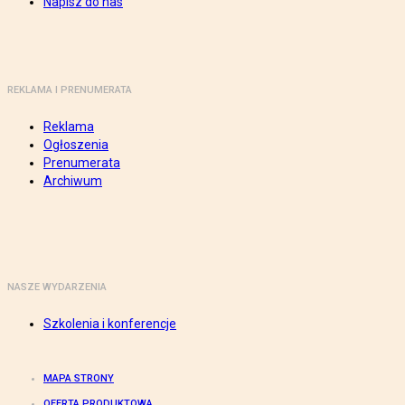
Napisz do nas
REKLAMA I PRENUMERATA
Reklama
Ogłoszenia
Prenumerata
Archiwum
NASZE WYDARZENIA
Szkolenia i konferencje
MAPA STRONY
OFERTA PRODUKTOWA