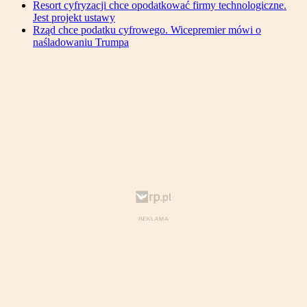
Resort cyfryzacji chce opodatkować firmy technologiczne.
Jest projekt ustawy
Rząd chce podatku cyfrowego. Wicepremier mówi o
naśladowaniu Trumpa