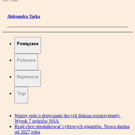
Foto: 123RF
Aleksandra Tarka
Powiązane
Polecane
Najnowsze
Tagi
Ważny spór o doręczanie decyzji fiskusa rozstrzygnięty.
Wyrok 7 sędziów NSA
Rząd chce opodatkować cyfrowych gigantów. Nowa danina
od 2027 roku