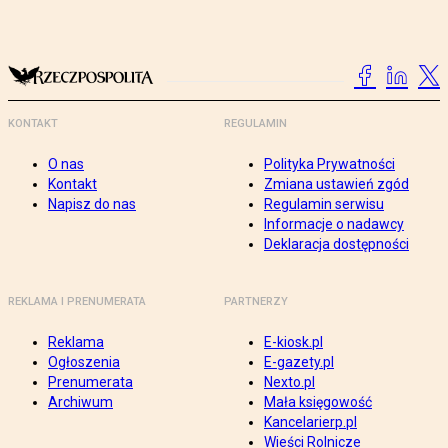
KONTAKT
REGULAMIN
O nas
Polityka Prywatności
Kontakt
Zmiana ustawień zgód
Napisz do nas
Regulamin serwisu
Informacje o nadawcy
Deklaracja dostępności
REKLAMA I PRENUMERATA
PARTNERZY
Reklama
E-kiosk.pl
Ogłoszenia
E-gazety.pl
Prenumerata
Nexto.pl
Archiwum
Mała księgowość
Kancelarierp.pl
Wieści Rolnicze