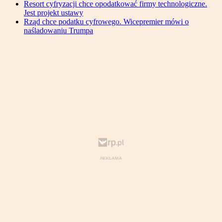
Resort cyfryzacji chce opodatkować firmy technologiczne.
Jest projekt ustawy
Rząd chce podatku cyfrowego. Wicepremier mówi o
naśladowaniu Trumpa