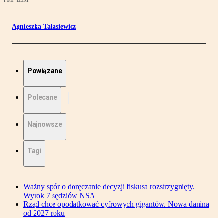
Foto: 123RF
Agnieszka Tałasiewicz
Powiązane
Polecane
Najnowsze
Tagi
Ważny spór o doręczanie decyzji fiskusa rozstrzygnięty.
Wyrok 7 sędziów NSA
Rząd chce opodatkować cyfrowych gigantów. Nowa danina
od 2027 roku