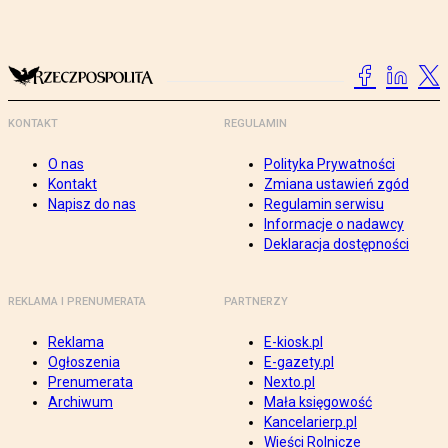
KONTAKT
REGULAMIN
O nas
Polityka Prywatności
Kontakt
Zmiana ustawień zgód
Napisz do nas
Regulamin serwisu
Informacje o nadawcy
Deklaracja dostępności
REKLAMA I PRENUMERATA
PARTNERZY
Reklama
E-kiosk.pl
Ogłoszenia
E-gazety.pl
Prenumerata
Nexto.pl
Archiwum
Mała księgowość
Kancelarierp.pl
Wieści Rolnicze