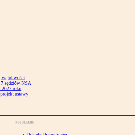
ą wątpliwości
ok 7 sędziów NSA
 2027 roku
 projekt ustawy
REGULAMIN
Polityka Prywatności