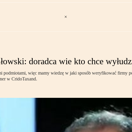
ski: doradca wie kto chce wyłud
ymi podmiotami, więc mamy wiedzę w jaki sposób weryfikować firmy
er w CridoTaxand.