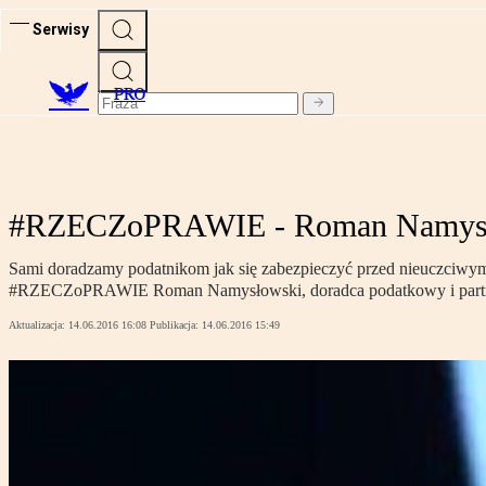
Serwisy
PRO
#RZECZoPRAWIE - Roman Namysłow
Sami doradzamy podatnikom jak się zabezpieczyć przed nieuczciw
#RZECZoPRAWIE Roman Namysłowski, doradca podatkowy i partn
Aktualizacja:
14.06.2016 16:08
Publikacja:
14.06.2016 15:49