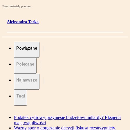
Foto: materiały prasowe
Aleksandra Tarka
Powiązane
Polecane
Najnowsze
Tagi
Podatek cyfrowy przyniesie budżetowi miliardy? Eksperci
mają wątpliwości
Ważny spór o doręczanie decyzji fiskusa rozstrzygnięty.