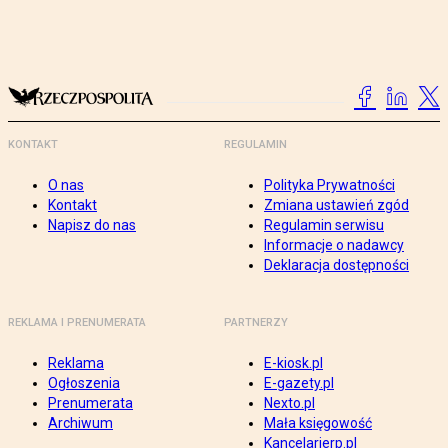
KONTAKT
REGULAMIN
O nas
Polityka Prywatności
Kontakt
Zmiana ustawień zgód
Napisz do nas
Regulamin serwisu
Informacje o nadawcy
Deklaracja dostępności
REKLAMA I PRENUMERATA
PARTNERZY
Reklama
E-kiosk.pl
Ogłoszenia
E-gazety.pl
Prenumerata
Nexto.pl
Archiwum
Mała księgowość
Kancelarierp.pl