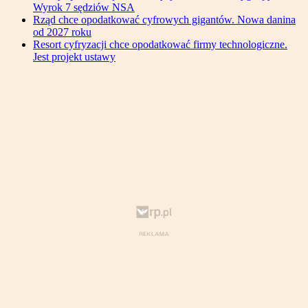
Wyrok 7 sędziów NSA
Rząd chce opodatkować cyfrowych gigantów. Nowa danina
od 2027 roku
Resort cyfryzacji chce opodatkować firmy technologiczne.
Jest projekt ustawy