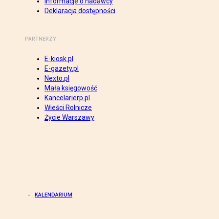
Informacje o nadawcy
Deklaracja dostępności
PARTNERZY
E-kiosk.pl
E-gazety.pl
Nexto.pl
Mała księgowość
Kancelarierp.pl
Wieści Rolnicze
Życie Warszawy
KALENDARIUM