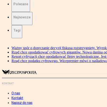
Polecane
Najnowsze
Tagi
Ważny spór o doręczanie decyzji fiskusa rozstrzygnięty. Wyr
Rząd chce opodatkować cyfrowych gigantów. Nowa danina od
Resort cyfryzacji chce opodatkować firmy technologiczne. Jest
Rząd chce podatku cyfrowego. Wicepremier mówi o naśladow
KONTAKT
O nas
Kontakt
Napisz do nas