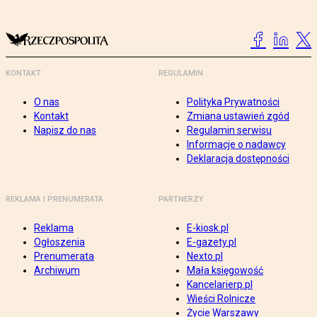
KONTAKT
REGULAMIN
O nas
Polityka Prywatności
Kontakt
Zmiana ustawień zgód
Napisz do nas
Regulamin serwisu
Informacje o nadawcy
Deklaracja dostępności
REKLAMA I PRENUMERATA
PARTNERZY
Reklama
E-kiosk.pl
Ogłoszenia
E-gazety.pl
Prenumerata
Nexto.pl
Archiwum
Mała księgowość
Kancelarierp.pl
Wieści Rolnicze
Życie Warszawy