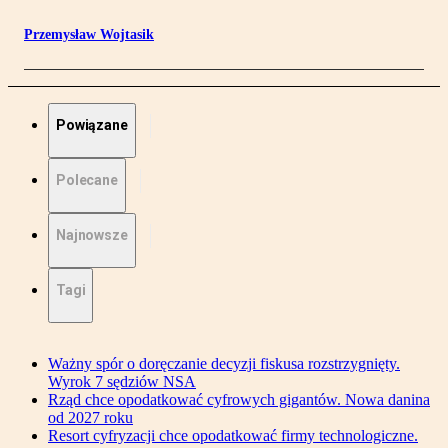
Przemysław Wojtasik
Powiązane
Polecane
Najnowsze
Tagi
Ważny spór o doręczanie decyzji fiskusa rozstrzygnięty.
Wyrok 7 sędziów NSA
Rząd chce opodatkować cyfrowych gigantów. Nowa danina
od 2027 roku
Resort cyfryzacji chce opodatkować firmy technologiczne.