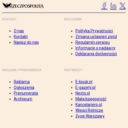
KONTAKT
REGULAMIN
O nas
Polityka Prywatności
Kontakt
Zmiana ustawień zgód
Napisz do nas
Regulamin serwisu
Informacje o nadawcy
Deklaracja dostępności
REKLAMA I PRENUMERATA
PARTNERZY
Reklama
E-kiosk.pl
Ogłoszenia
E-gazety.pl
Prenumerata
Nexto.pl
Archiwum
Mała księgowość
Kancelarierp.pl
Wieści Rolnicze
Życie Warszawy