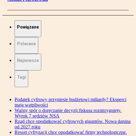
Powiązane
Polecane
Najnowsze
Tagi
Podatek cyfrowy przyniesie budżetowi miliardy? Eksperci
mają wątpliwości
Ważny spór o doręczanie decyzji fiskusa rozstrzygnięty.
Wyrok 7 sędziów NSA
Rząd chce opodatkować cyfrowych gigantów. Nowa danina
od 2027 roku
Resort cyfryzacji chce opodatkować firmy technologiczne.