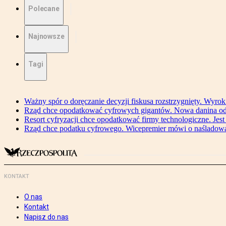
Polecane
Najnowsze
Tagi
Ważny spór o doręczanie decyzji fiskusa rozstrzygnięty. Wyr
Rząd chce opodatkować cyfrowych gigantów. Nowa danina od
Resort cyfryzacji chce opodatkować firmy technologiczne. Jest
Rząd chce podatku cyfrowego. Wicepremier mówi o naśladow
KONTAKT
O nas
Kontakt
Napisz do nas