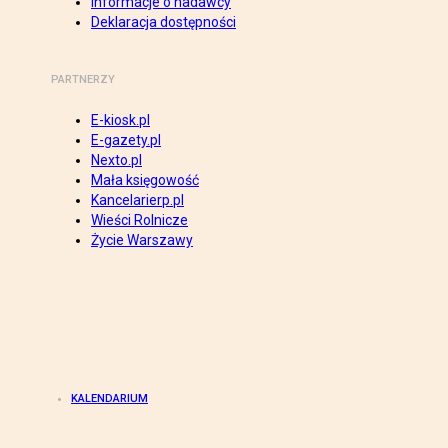
Informacje o nadawcy
Deklaracja dostępności
PARTNERZY
E-kiosk.pl
E-gazety.pl
Nexto.pl
Mała księgowość
Kancelarierp.pl
Wieści Rolnicze
Życie Warszawy
KALENDARIUM