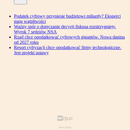
Podatek cyfrowy przyniesie budżetowi miliardy? Eksperci
mają wątpliwości
Ważny spór o doręczanie decyzji fiskusa rozstrzygnięty.
Wyrok 7 sędziów NSA
Rząd chce opodatkować cyfrowych gigantów. Nowa danina
od 2027 roku
Resort cyfryzacji chce opodatkować firmy technologiczne.
Jest projekt ustawy