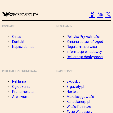
KONTAKT
REGULAMIN
O nas
Polityka Prywatności
Kontakt
Zmiana ustawień zgód
Napisz do nas
Regulamin serwisu
Informacje o nadawcy
Deklaracja dostępności
REKLAMA I PRENUMERATA
PARTNERZY
Reklama
E-kiosk.pl
Ogłoszenia
E-gazety.pl
Prenumerata
Nexto.pl
Archiwum
Mała księgowość
Kancelarierp.pl
Wieści Rolnicze
Życie Warszawy