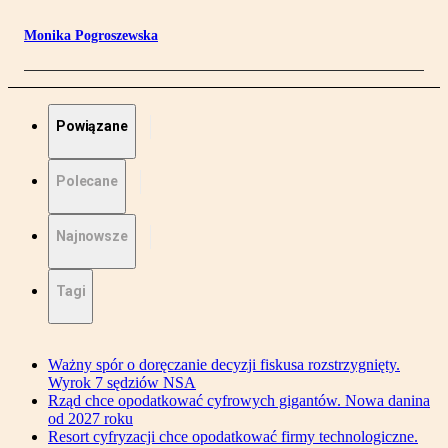
Monika Pogroszewska
Powiązane
Polecane
Najnowsze
Tagi
Ważny spór o doręczanie decyzji fiskusa rozstrzygnięty.
Wyrok 7 sędziów NSA
Rząd chce opodatkować cyfrowych gigantów. Nowa danina
od 2027 roku
Resort cyfryzacji chce opodatkować firmy technologiczne.