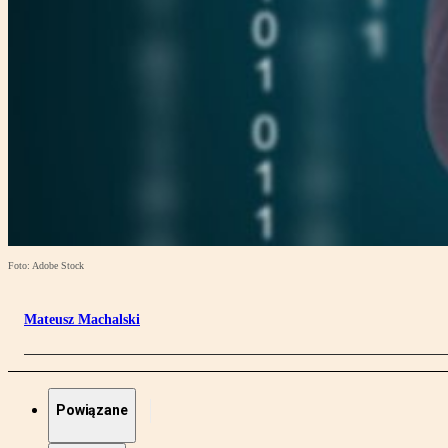
Foto: Adobe Stock
Mateusz Machalski
Powiązane