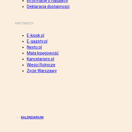
Informacje o nadawcy
Deklaracja dostępności
PARTNERZY
E-kiosk.pl
E-gazety.pl
Nexto.pl
Mała księgowość
Kancelarierp.pl
Wieści Rolnicze
Życie Warszawy
KALENDARIUM