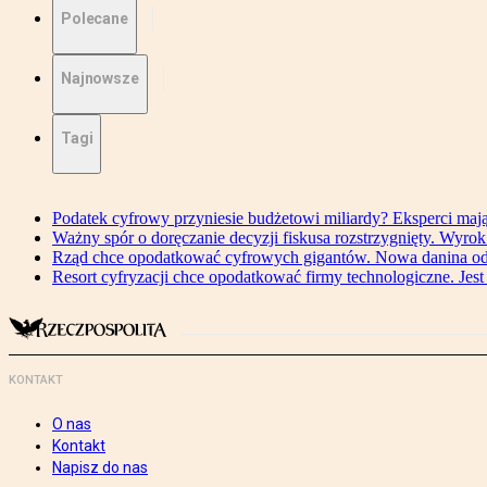
Polecane
Najnowsze
Tagi
Podatek cyfrowy przyniesie budżetowi miliardy? Eksperci maj
Ważny spór o doręczanie decyzji fiskusa rozstrzygnięty. Wyr
Rząd chce opodatkować cyfrowych gigantów. Nowa danina od
Resort cyfryzacji chce opodatkować firmy technologiczne. Jest
KONTAKT
O nas
Kontakt
Napisz do nas