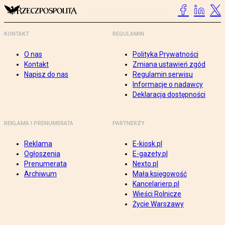
KONTAKT
REGULAMIN
O nas
Polityka Prywatności
Kontakt
Zmiana ustawień zgód
Napisz do nas
Regulamin serwisu
Informacje o nadawcy
Deklaracja dostępności
REKLAMA I PRENUMERATA
PARTNERZY
Reklama
E-kiosk.pl
Ogłoszenia
E-gazety.pl
Prenumerata
Nexto.pl
Archiwum
Mała księgowość
Kancelarierp.pl
Wieści Rolnicze
Życie Warszawy