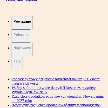
Powiązane
Polecane
Najnowsze
Tagi
Podatek cyfrowy przyniesie budżetowi miliardy? Eksperci
mają wątpliwości
Ważny spór o doręczanie decyzji fiskusa rozstrzygnięty.
Wyrok 7 sędziów NSA
Rząd chce opodatkować cyfrowych gigantów. Nowa danina
od 2027 roku
Resort cyfryzacji chce opodatkować firmy technologiczne.