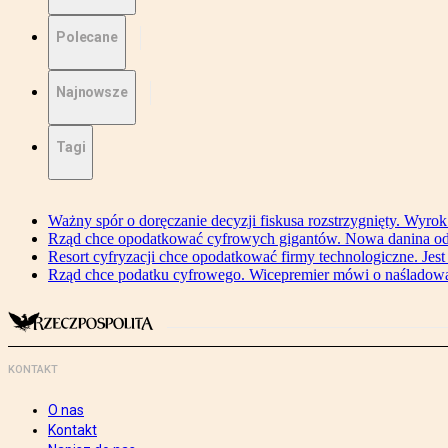
Polecane
Najnowsze
Tagi
Ważny spór o doręczanie decyzji fiskusa rozstrzygnięty. Wyr
Rząd chce opodatkować cyfrowych gigantów. Nowa danina od
Resort cyfryzacji chce opodatkować firmy technologiczne. Jest
Rząd chce podatku cyfrowego. Wicepremier mówi o naśladow
KONTAKT
O nas
Kontakt