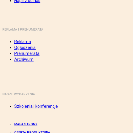
Napisz do nas
REKLAMA I PRENUMERATA
Reklama
Ogłoszenia
Prenumerata
Archiwum
NASZE WYDARZENIA
Szkolenia i konferencje
MAPA STRONY
OFERTA PRODUKTOWA