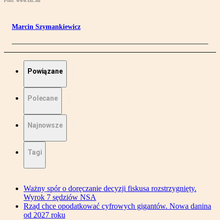
Foto: www.sxc.hu
Marcin Szymankiewicz
Powiązane
Polecane
Najnowsze
Tagi
Ważny spór o doręczanie decyzji fiskusa rozstrzygnięty.
Wyrok 7 sędziów NSA
Rząd chce opodatkować cyfrowych gigantów. Nowa danina
od 2027 roku