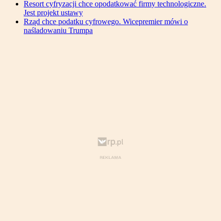
Resort cyfryzacji chce opodatkować firmy technologiczne.
Jest projekt ustawy
Rząd chce podatku cyfrowego. Wicepremier mówi o
naśladowaniu Trumpa