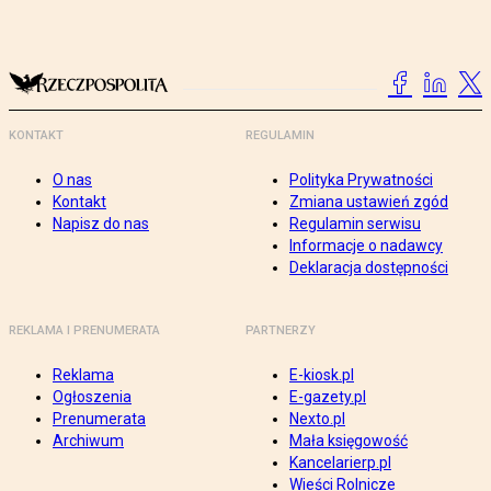
KONTAKT
REGULAMIN
O nas
Polityka Prywatności
Kontakt
Zmiana ustawień zgód
Napisz do nas
Regulamin serwisu
Informacje o nadawcy
Deklaracja dostępności
REKLAMA I PRENUMERATA
PARTNERZY
Reklama
E-kiosk.pl
Ogłoszenia
E-gazety.pl
Prenumerata
Nexto.pl
Archiwum
Mała księgowość
Kancelarierp.pl
Wieści Rolnicze