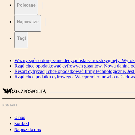
Polecane
Najnowsze
Tagi
Ważny spór o doręczanie decyzji fiskusa rozstrzygnięty. Wyr
Rząd chce opodatkować cyfrowych gigantów. Nowa danina od
Resort cyfryzacji chce opodatkować firmy technologiczne. Jest
Rząd chce podatku cyfrowego. Wicepremier mówi o naśladow
KONTAKT
O nas
Kontakt
Napisz do nas