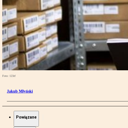
Foto: 123rf
Jakub Młyński
Powiązane