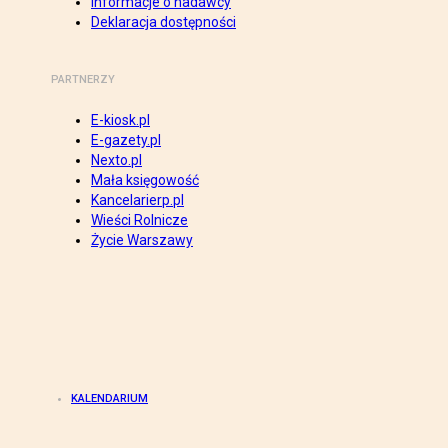
Informacje o nadawcy
Deklaracja dostępności
PARTNERZY
E-kiosk.pl
E-gazety.pl
Nexto.pl
Mała księgowość
Kancelarierp.pl
Wieści Rolnicze
Życie Warszawy
KALENDARIUM