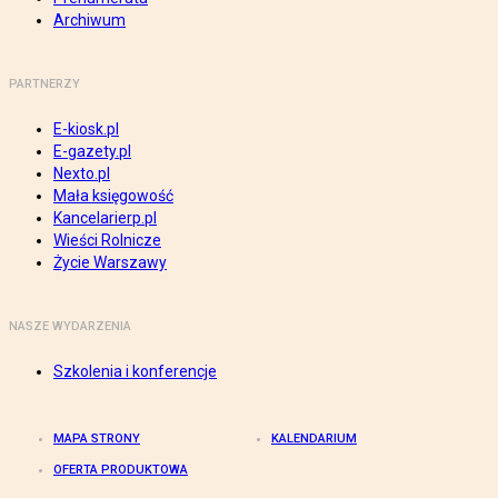
Archiwum
PARTNERZY
E-kiosk.pl
E-gazety.pl
Nexto.pl
Mała księgowość
Kancelarierp.pl
Wieści Rolnicze
Życie Warszawy
NASZE WYDARZENIA
Szkolenia i konferencje
MAPA STRONY
KALENDARIUM
OFERTA PRODUKTOWA