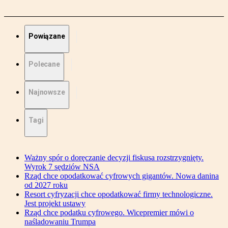
Powiązane
Polecane
Najnowsze
Tagi
Ważny spór o doręczanie decyzji fiskusa rozstrzygnięty.
Wyrok 7 sędziów NSA
Rząd chce opodatkować cyfrowych gigantów. Nowa danina
od 2027 roku
Resort cyfryzacji chce opodatkować firmy technologiczne.
Jest projekt ustawy
Rząd chce podatku cyfrowego. Wicepremier mówi o
naśladowaniu Trumpa