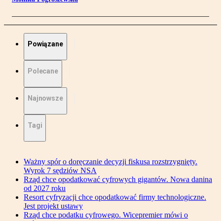
Powiązane
Polecane
Najnowsze
Tagi
Ważny spór o doręczanie decyzji fiskusa rozstrzygnięty.
Wyrok 7 sędziów NSA
Rząd chce opodatkować cyfrowych gigantów. Nowa danina
od 2027 roku
Resort cyfryzacji chce opodatkować firmy technologiczne.
Jest projekt ustawy
Rząd chce podatku cyfrowego. Wicepremier mówi o