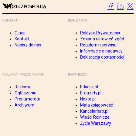
KONTAKT
REGULAMIN
O nas
Polityka Prywatności
Kontakt
Zmiana ustawień zgód
Napisz do nas
Regulamin serwisu
Informacje o nadawcy
Deklaracja dostępności
REKLAMA I PRENUMERATA
PARTNERZY
Reklama
E-kiosk.pl
Ogłoszenia
E-gazety.pl
Prenumerata
Nexto.pl
Archiwum
Mała księgowość
Kancelarierp.pl
Wieści Rolnicze
Życie Warszawy