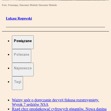
Foto: Fotorzepa, Sławomir Mielnik Sławomir Mielnik
Łukasz Rogowski
Powiązane
Polecane
Najnowsze
Tagi
Ważny spór o doręczanie decyzji fiskusa rozstrzygnięty.
Wyrok 7 sędziów NSA
Rząd chce opodatkować cyfrowych gigantów. Nowa danina