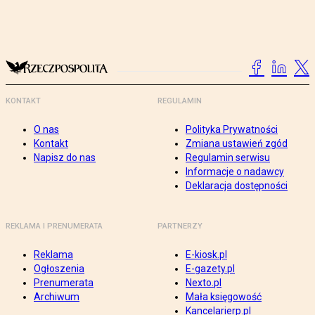
KONTAKT
REGULAMIN
O nas
Polityka Prywatności
Kontakt
Zmiana ustawień zgód
Napisz do nas
Regulamin serwisu
Informacje o nadawcy
Deklaracja dostępności
REKLAMA I PRENUMERATA
PARTNERZY
Reklama
E-kiosk.pl
Ogłoszenia
E-gazety.pl
Prenumerata
Nexto.pl
Archiwum
Mała księgowość
Kancelarierp.pl