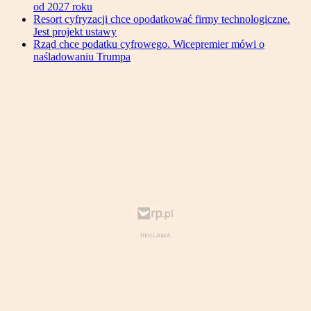
od 2027 roku
Resort cyfryzacji chce opodatkować firmy technologiczne.
Jest projekt ustawy
Rząd chce podatku cyfrowego. Wicepremier mówi o
naśladowaniu Trumpa