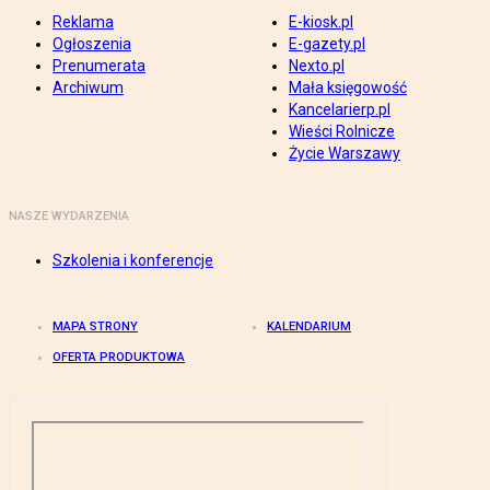
Reklama
E-kiosk.pl
Ogłoszenia
E-gazety.pl
Prenumerata
Nexto.pl
Archiwum
Mała księgowość
Kancelarierp.pl
Wieści Rolnicze
Życie Warszawy
NASZE WYDARZENIA
Szkolenia i konferencje
MAPA STRONY
KALENDARIUM
OFERTA PRODUKTOWA