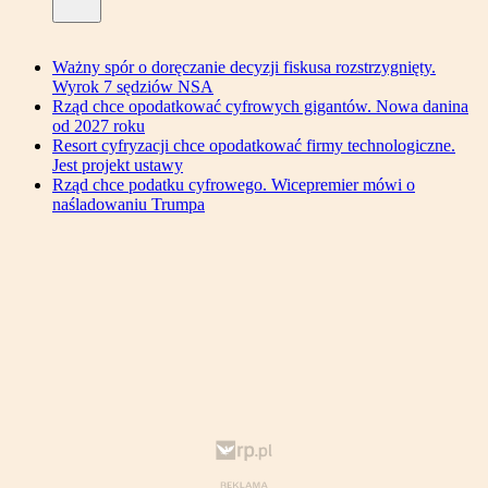
Ważny spór o doręczanie decyzji fiskusa rozstrzygnięty.
Wyrok 7 sędziów NSA
Rząd chce opodatkować cyfrowych gigantów. Nowa danina
od 2027 roku
Resort cyfryzacji chce opodatkować firmy technologiczne.
Jest projekt ustawy
Rząd chce podatku cyfrowego. Wicepremier mówi o
naśladowaniu Trumpa