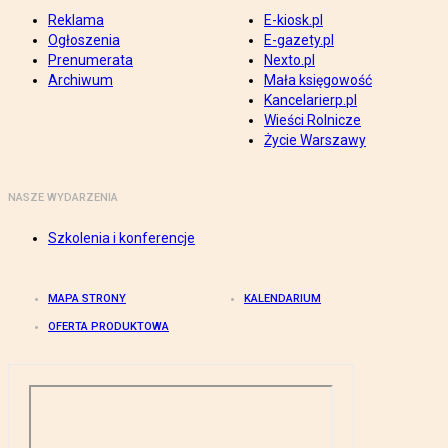
Reklama
E-kiosk.pl
Ogłoszenia
E-gazety.pl
Prenumerata
Nexto.pl
Archiwum
Mała księgowość
Kancelarierp.pl
Wieści Rolnicze
Życie Warszawy
NASZE WYDARZENIA
Szkolenia i konferencje
MAPA STRONY
KALENDARIUM
OFERTA PRODUKTOWA