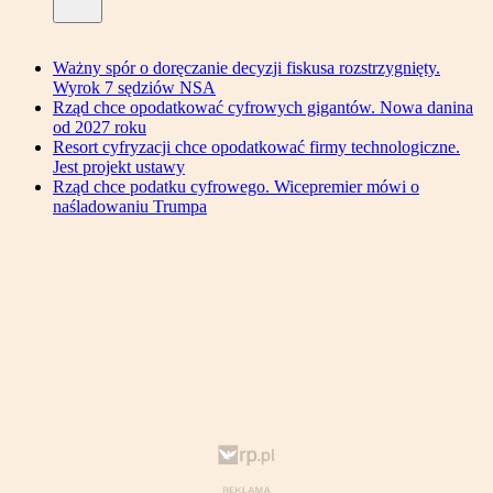
Ważny spór o doręczanie decyzji fiskusa rozstrzygnięty.
Wyrok 7 sędziów NSA
Rząd chce opodatkować cyfrowych gigantów. Nowa danina
od 2027 roku
Resort cyfryzacji chce opodatkować firmy technologiczne.
Jest projekt ustawy
Rząd chce podatku cyfrowego. Wicepremier mówi o
naśladowaniu Trumpa