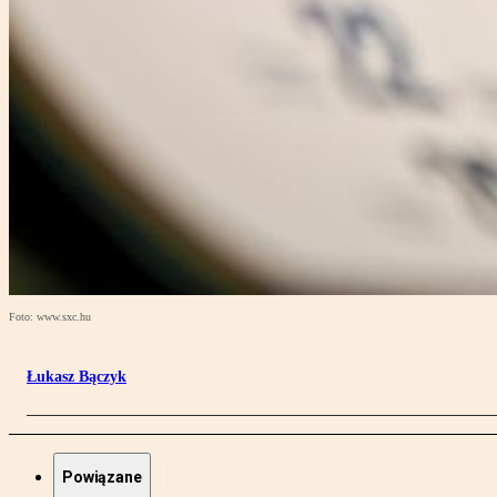
Foto: www.sxc.hu
Łukasz Bączyk
Powiązane