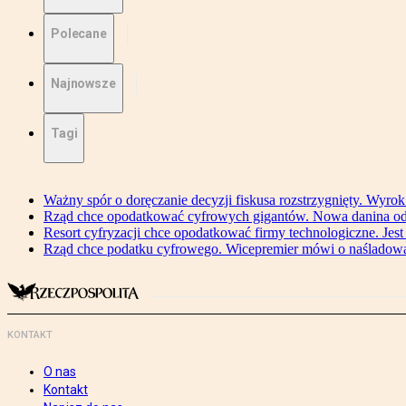
Polecane
Najnowsze
Tagi
Ważny spór o doręczanie decyzji fiskusa rozstrzygnięty. Wyr
Rząd chce opodatkować cyfrowych gigantów. Nowa danina od
Resort cyfryzacji chce opodatkować firmy technologiczne. Jest
Rząd chce podatku cyfrowego. Wicepremier mówi o naśladow
KONTAKT
O nas
Kontakt