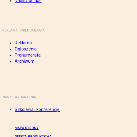
Napisz do nas
REKLAMA I PRENUMERATA
Reklama
Ogłoszenia
Prenumerata
Archiwum
NASZE WYDARZENIA
Szkolenia i konferencje
MAPA STRONY
OFERTA PRODUKTOWA