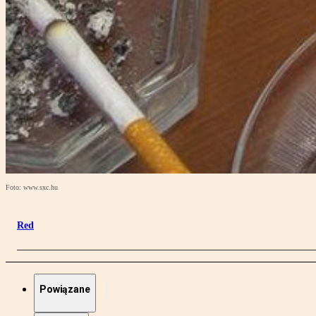
Foto: www.sxc.hu
Red
Powiązane