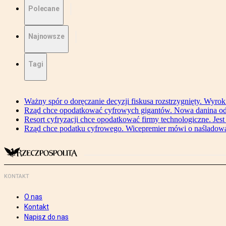
Polecane
Najnowsze
Tagi
Ważny spór o doręczanie decyzji fiskusa rozstrzygnięty. Wyr
Rząd chce opodatkować cyfrowych gigantów. Nowa danina od
Resort cyfryzacji chce opodatkować firmy technologiczne. Jest
Rząd chce podatku cyfrowego. Wicepremier mówi o naśladow
KONTAKT
O nas
Kontakt
Napisz do nas