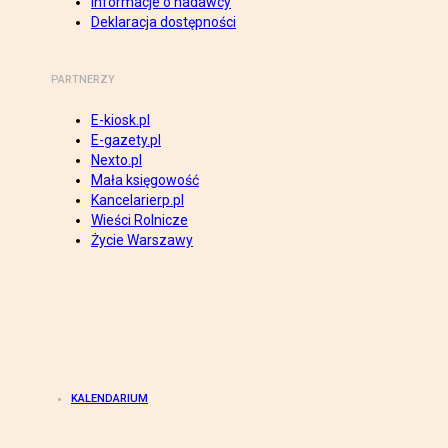
Informacje o nadawcy
Deklaracja dostępności
PARTNERZY
E-kiosk.pl
E-gazety.pl
Nexto.pl
Mała księgowość
Kancelarierp.pl
Wieści Rolnicze
Życie Warszawy
KALENDARIUM