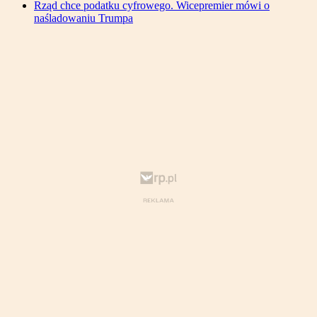
Rząd chce podatku cyfrowego. Wicepremier mówi o
naśladowaniu Trumpa