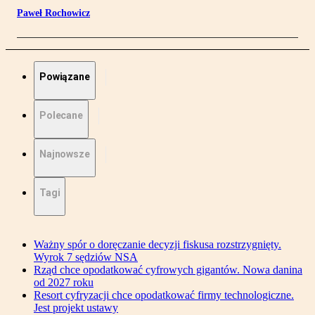
Paweł Rochowicz
Powiązane
Polecane
Najnowsze
Tagi
Ważny spór o doręczanie decyzji fiskusa rozstrzygnięty.
Wyrok 7 sędziów NSA
Rząd chce opodatkować cyfrowych gigantów. Nowa danina
od 2027 roku
Resort cyfryzacji chce opodatkować firmy technologiczne.
Jest projekt ustawy