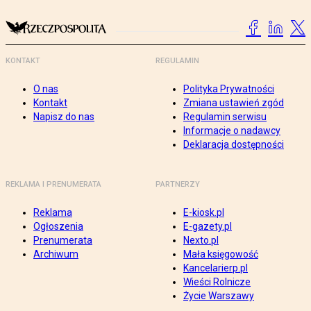
KONTAKT
REGULAMIN
O nas
Polityka Prywatności
Kontakt
Zmiana ustawień zgód
Napisz do nas
Regulamin serwisu
Informacje o nadawcy
Deklaracja dostępności
REKLAMA I PRENUMERATA
PARTNERZY
Reklama
E-kiosk.pl
Ogłoszenia
E-gazety.pl
Prenumerata
Nexto.pl
Archiwum
Mała księgowość
Kancelarierp.pl
Wieści Rolnicze
Życie Warszawy