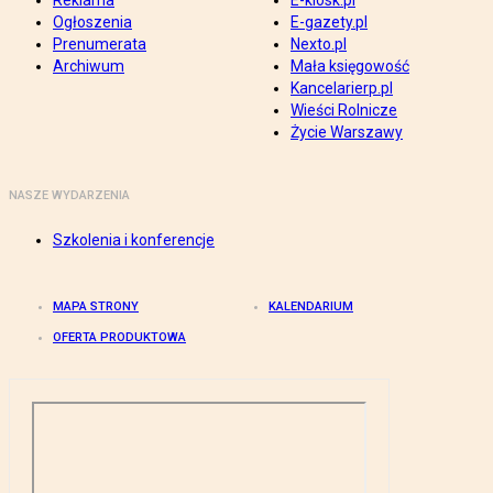
Reklama
E-kiosk.pl
Ogłoszenia
E-gazety.pl
Prenumerata
Nexto.pl
Archiwum
Mała księgowość
Kancelarierp.pl
Wieści Rolnicze
Życie Warszawy
NASZE WYDARZENIA
Szkolenia i konferencje
MAPA STRONY
KALENDARIUM
OFERTA PRODUKTOWA