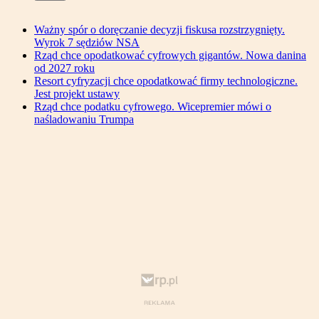
Ważny spór o doręczanie decyzji fiskusa rozstrzygnięty.
Wyrok 7 sędziów NSA
Rząd chce opodatkować cyfrowych gigantów. Nowa danina
od 2027 roku
Resort cyfryzacji chce opodatkować firmy technologiczne.
Jest projekt ustawy
Rząd chce podatku cyfrowego. Wicepremier mówi o
naśladowaniu Trumpa