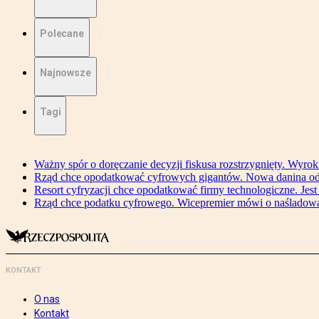
Polecane
Najnowsze
Tagi
Ważny spór o doręczanie decyzji fiskusa rozstrzygnięty. Wyr
Rząd chce opodatkować cyfrowych gigantów. Nowa danina od
Resort cyfryzacji chce opodatkować firmy technologiczne. Jest
Rząd chce podatku cyfrowego. Wicepremier mówi o naśladow
KONTAKT
O nas
Kontakt