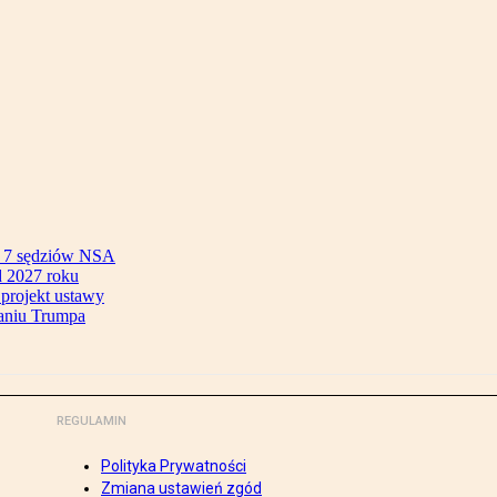
ok 7 sędziów NSA
 2027 roku
 projekt ustawy
aniu Trumpa
REGULAMIN
Polityka Prywatności
Zmiana ustawień zgód