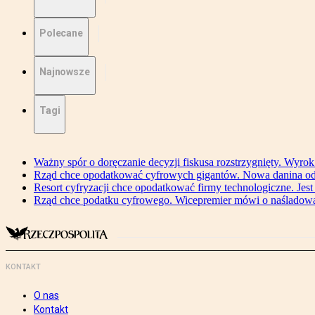
Polecane
Najnowsze
Tagi
Ważny spór o doręczanie decyzji fiskusa rozstrzygnięty. Wyr
Rząd chce opodatkować cyfrowych gigantów. Nowa danina od
Resort cyfryzacji chce opodatkować firmy technologiczne. Jest
Rząd chce podatku cyfrowego. Wicepremier mówi o naśladow
KONTAKT
O nas
Kontakt