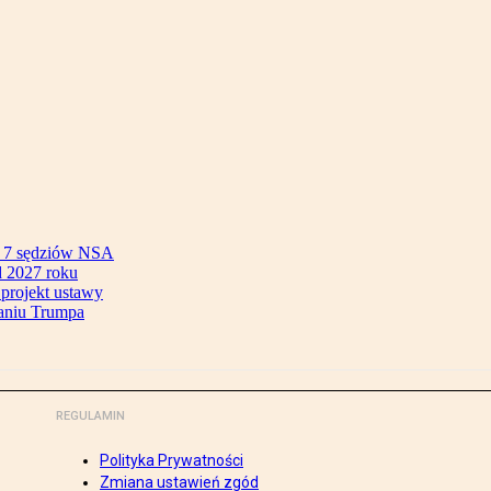
ok 7 sędziów NSA
 2027 roku
 projekt ustawy
aniu Trumpa
REGULAMIN
Polityka Prywatności
Zmiana ustawień zgód