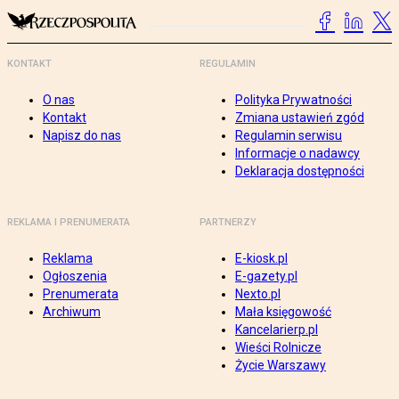
KONTAKT
REGULAMIN
O nas
Polityka Prywatności
Kontakt
Zmiana ustawień zgód
Napisz do nas
Regulamin serwisu
Informacje o nadawcy
Deklaracja dostępności
REKLAMA I PRENUMERATA
PARTNERZY
Reklama
E-kiosk.pl
Ogłoszenia
E-gazety.pl
Prenumerata
Nexto.pl
Archiwum
Mała księgowość
Kancelarierp.pl
Wieści Rolnicze
Życie Warszawy