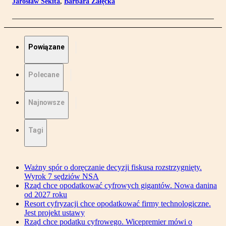
Jarosław Sekita
,
Barbara Załęcka
Powiązane
Polecane
Najnowsze
Tagi
Ważny spór o doręczanie decyzji fiskusa rozstrzygnięty.
Wyrok 7 sędziów NSA
Rząd chce opodatkować cyfrowych gigantów. Nowa danina
od 2027 roku
Resort cyfryzacji chce opodatkować firmy technologiczne.
Jest projekt ustawy
Rząd chce podatku cyfrowego. Wicepremier mówi o