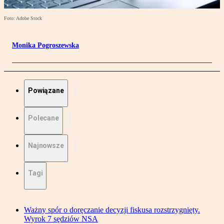
Foto: Adobe Stock
Monika Pogroszewska
Powiązane
Polecane
Najnowsze
Tagi
Ważny spór o doręczanie decyzji fiskusa rozstrzygnięty.
Wyrok 7 sędziów NSA