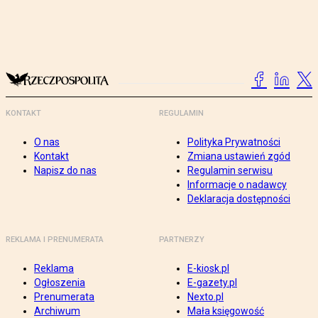
KONTAKT
REGULAMIN
O nas
Polityka Prywatności
Kontakt
Zmiana ustawień zgód
Napisz do nas
Regulamin serwisu
Informacje o nadawcy
Deklaracja dostępności
REKLAMA I PRENUMERATA
PARTNERZY
Reklama
E-kiosk.pl
Ogłoszenia
E-gazety.pl
Prenumerata
Nexto.pl
Archiwum
Mała księgowość