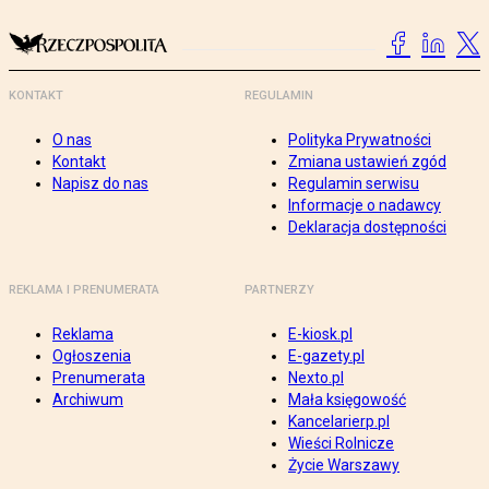
KONTAKT
REGULAMIN
O nas
Polityka Prywatności
Kontakt
Zmiana ustawień zgód
Napisz do nas
Regulamin serwisu
Informacje o nadawcy
Deklaracja dostępności
REKLAMA I PRENUMERATA
PARTNERZY
Reklama
E-kiosk.pl
Ogłoszenia
E-gazety.pl
Prenumerata
Nexto.pl
Archiwum
Mała księgowość
Kancelarierp.pl
Wieści Rolnicze
Życie Warszawy