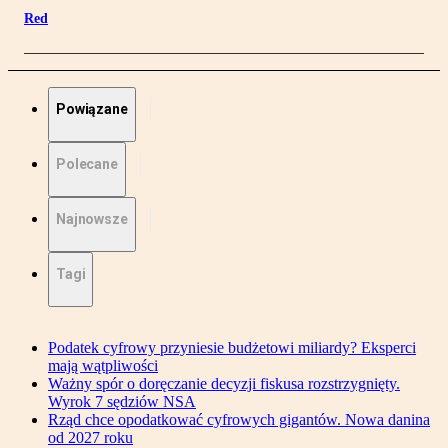
Red
Powiązane
Polecane
Najnowsze
Tagi
Podatek cyfrowy przyniesie budżetowi miliardy? Eksperci
mają wątpliwości
Ważny spór o doręczanie decyzji fiskusa rozstrzygnięty.
Wyrok 7 sędziów NSA
Rząd chce opodatkować cyfrowych gigantów. Nowa danina
od 2027 roku